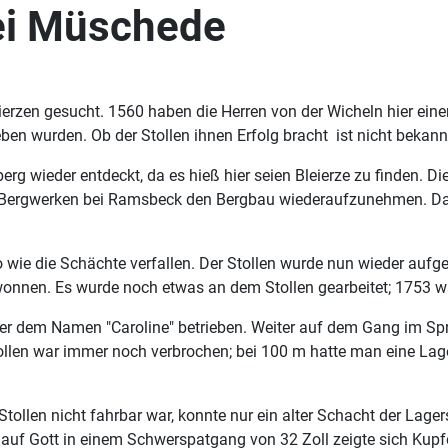
ei Müschede
rzen gesucht. 1560 haben die Herren von der Wicheln hier eine
eben wurden. Ob der Stollen ihnen Erfolg bracht ist nicht bekann
rg wieder entdeckt, da es hieß hier seien Bleierze zu finden. D
n Bergwerken bei Ramsbeck den Bergbau wiederaufzunehmen. Das 
o wie die Schächte verfallen. Der Stollen wurde nun wieder auf
onnen. Es wurde noch etwas an dem Stollen gearbeitet; 1753 wa
er dem Namen "Caroline" betrieben. Weiter auf dem Gang im Spr
len war immer noch verbrochen; bei 100 m hatte man eine Lage
 Stollen nicht fahrbar war, konnte nur ein alter Schacht der Lag
u auf Gott in einem Schwerspatgang von 32 Zoll zeigte sich Kupf