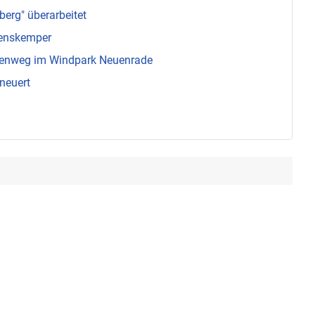
berg" überarbeitet
enskemper
menweg im Windpark Neuenrade
neuert