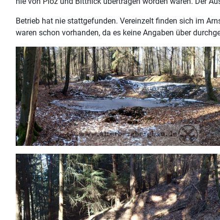
nie von Plöz und Bittnick übertragen worden waren. Der Au
Betrieb hat nie stattgefunden. Vereinzelt finden sich im A
waren schon vorhanden, da es keine Angaben über durchgefü