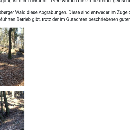
sgang ist nicht bekannt. 1990 wurden die Grubenfelder gelöscht
rnsberger Wald diese Abgrabungen. Diese sind entweder im Zuge 
hrten Betrieb gibt, trotz der im Gutachten beschriebenen guten