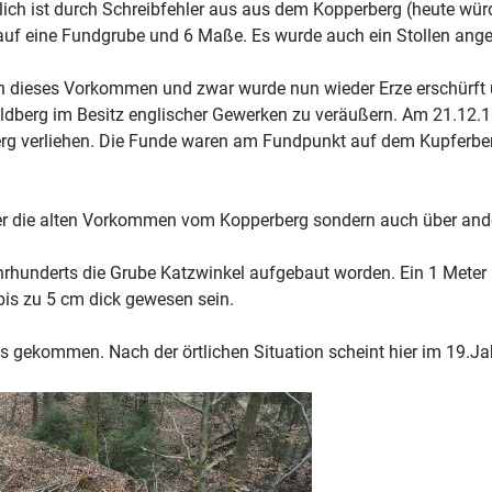
ich ist durch Schreibfehler aus aus dem Kopperberg (heute wü
auf eine Fundgrube und 6 Maße. Es wurde auch ein Stollen ang
 an dieses Vorkommen und zwar wurde nun wieder Erze erschürft
ldberg im Besitz englischer Gewerken zu veräußern. Am 21.12.1
 verliehen. Die Funde waren am Fundpunkt auf dem Kupferberg
über die alten Vorkommen vom Kopperberg sondern auch über ander
.Jahrhunderts die Grube Katzwinkel aufgebaut worden. Ein 1 Mete
 bis zu 5 cm dick gewesen sein.
aus gekommen. Nach der örtlichen Situation scheint hier im 19.