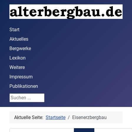
Start
Aktuelles
Bergwerke
Lexikon
Weitere
Impressum
Publikationen
Suchen ...
Aktuelle Seite:
Startseite
Eisenerzbergbau
Teil des Titels eingeben